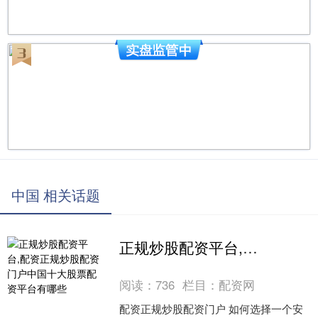
中国 相关话题
正规炒股配资平台,配资正规炒股配资门户中国十大股票配资平台有哪些
阅读：
736
栏目：
配资网
配资正规炒股配资门户 如何选择一个安