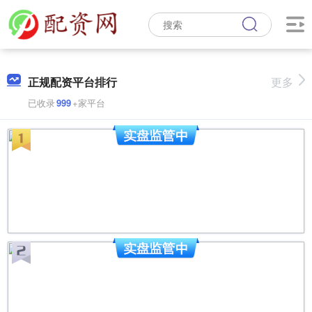
正规配资平台排行
更多
已收录
999
+家平台