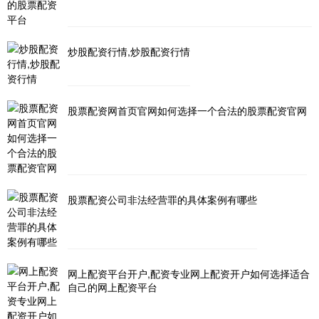
炒股配资行情,炒股配资行情
股票配资网首页官网如何选择一个合法的股票配资官网
股票配资公司非法经营罪的具体案例有哪些
网上配资平台开户,配资专业网上配资开户如何选择适合
自己的网上配资平台